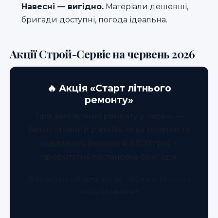
Навесні — вигідно.
Матеріали дешевші,
бригади доступні, погода ідеальна.
Акції Строй-Сервіс на червень 2026
🔥 Акція «Старт літнього
ремонту»
При замовленні ремонту у червні —
безкоштовний дизайн-план розетки та
освітлення (економія 3 500 грн) +
пріоритетна постановка бригади.
Дійсно для об'єктів від 80 000 грн. Кількість
місць обмежена.