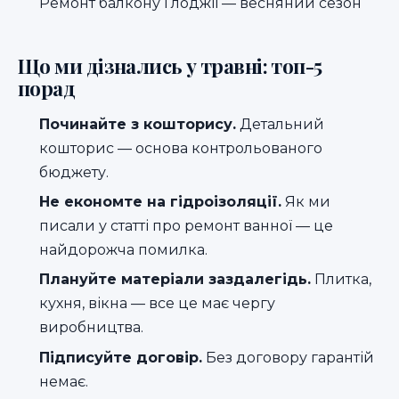
Ремонт балкону і лоджії — весняний сезон
Що ми дізнались у травні: топ-5
порад
Починайте з кошторису.
Детальний
кошторис
— основа контрольованого
бюджету.
Не економте на гідроізоляції.
Як ми
писали у статті про
ремонт ванної
— це
найдорожча помилка.
Плануйте матеріали заздалегідь.
Плитка,
кухня, вікна — все це має чергу
виробництва.
Підписуйте договір.
Без договору гарантій
немає.