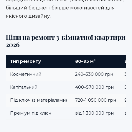
більший бюджет і більше можливостей для
якісного дизайну.
Ціни на ремонт 3-кімнатної квартири
2026
Тип ремонту
80–95 м²
95–
Косметичний
240–330 000 грн
300
Капітальний
400–570 000 грн
500
Під ключ (з матеріалами)
720–1 050 000 грн
900
Преміум під ключ
від 1 300 000 грн
від