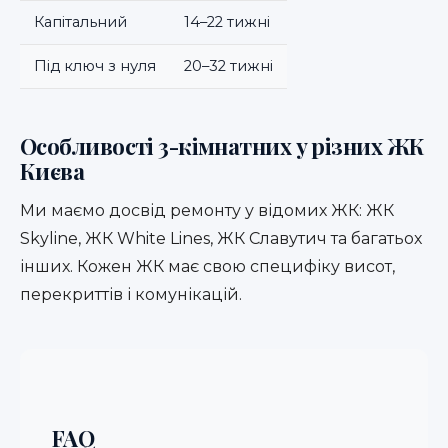
Капітальний
14–22 тижні
Під ключ з нуля
20–32 тижні
Особливості 3-кімнатних у різних ЖК
Києва
Ми маємо досвід ремонту у відомих ЖК:
ЖК
Skyline
,
ЖК White Lines
,
ЖК Славутич
та багатьох
інших. Кожен ЖК має свою специфіку висот,
перекриттів і комунікацій.
FAQ