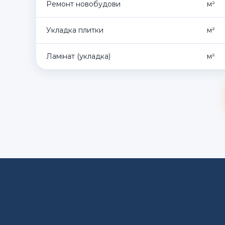
Ремонт новобудови
м²
Укладка плитки
м²
Ламінат (укладка)
м²