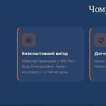
Чом
🆓
📋
Безкоштовний виїзд
Догов
Майстер приїжджає у ЖК Ліко-
Ціна в
Град безкоштовно. Замір і
Ніяких
кошторис — у той же день.