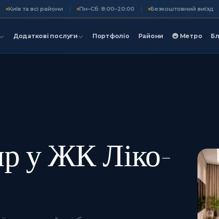
Київ та всі райони
Пн–Сб: 8:00–20:00
Безкоштовний виїзд
Додаткові послуги
Портфоліо
Райони
🚇 Метро
Бл
ир у ЖК Ліко-