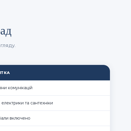
рад
гляду.
ІТКА
іни комунікацій
 електрики та сантехніки
іали включено