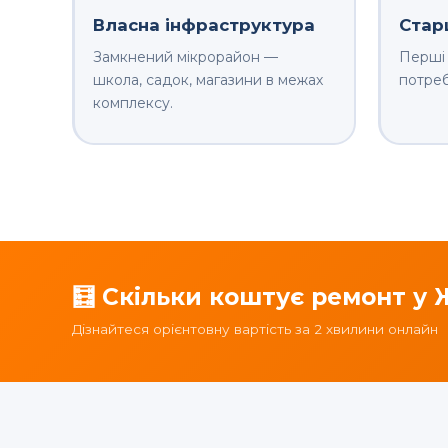
Власна інфраструктура
Стар
Замкнений мікрорайон —
Перші 
школа, садок, магазини в межах
потреб
комплексу.
🧮 Скільки коштує ремонт у 
Дізнайтеся орієнтовну вартість за 2 хвилини онлайн