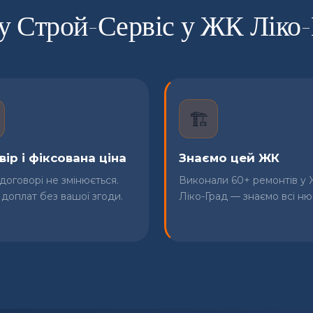
у Строй-Сервіс у ЖК Ліко-
🏗️
ір і фіксована ціна
Знаємо цей ЖК
 договорі не змінюється.
Виконали 60+ ремонтів у
 доплат без вашої згоди.
Ліко-Град — знаємо всі ню