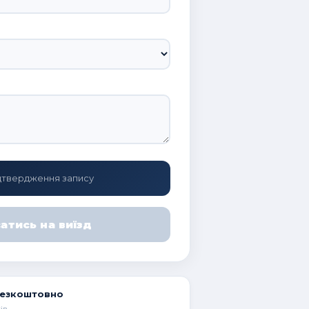
підтвердження запису
сатись на виїзд
безкоштовно