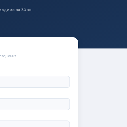
ердимо за 30 хв
вердження