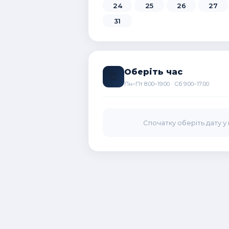
24
25
26
27
31
Оберіть час
⏰
Пн–Пт 8:00–19:00 · Сб 9:00–17:00
Спочатку оберіть дату у