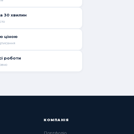
ів
а 30 хвилин
сто
ою ціною
ідписання
сі роботи
овно
КОМПАНІЯ
Портфоліо