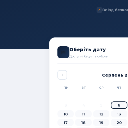
Виїзд безко
Оберіть дату
📅
Доступні будні та суботи
‹
Серпень 2
ПН
ВТ
СР
ЧТ
3
4
5
6
10
11
12
13
17
18
19
20