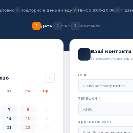
штовно
Кошторис в день виїзду
Пн–Сб 8:00–20:00
Підтв
›
›
1
Дата
2
Час
3
Контакти
Ваші контакти
📝
Зателефонуємо для підт
ІМ'Я
026
›
ПТ
СБ
НД
ТЕЛЕФОН *
1
2
7
8
9
14
15
16
АДРЕСА ОБ'ЄКТУ
21
22
23