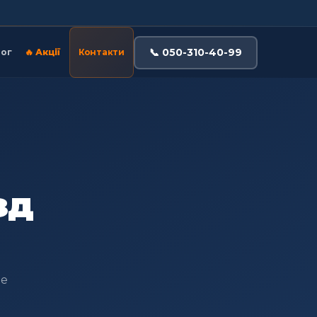
📞 050-310-40-99
ог
🔥 Акції
Контакти
зд
де