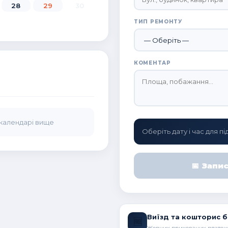
28
29
30
ТИП РЕМОНТУ
КОМЕНТАР
 календарі вище
Оберіть дату і час для 
📅 Запи
Виїзд та кошторис 
🆓