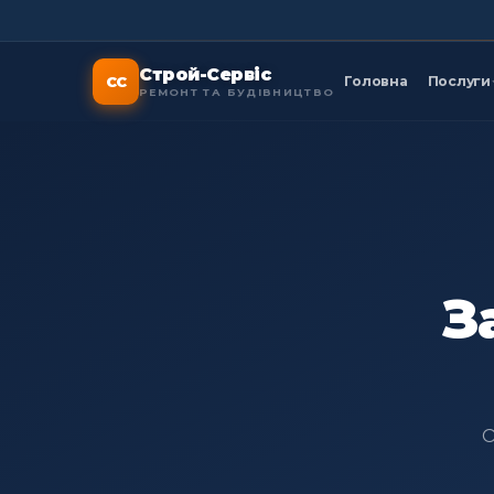
Строй-Сервіс
СС
Головна
Послуги
РЕМОНТ ТА БУДІВНИЦТВО
З
О