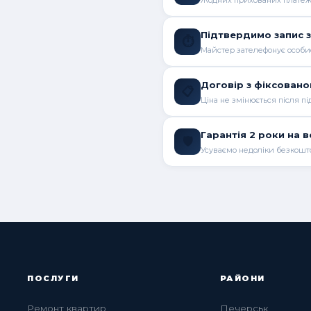
Жодних прихованих платеж
Підтвердимо запис з
⏱️
Майстер зателефонує особи
Договір з фіксован
📋
Ціна не змінюється після п
Гарантія 2 роки на в
🛡️
Усуваємо недоліки безкошт
ПОСЛУГИ
РАЙОНИ
Ремонт квартир
Печерськ