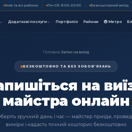
Київ та всі райони
Пн–Сб: 8:00–20:00
Безкоштовний виїзд
Додаткові послуги
Портфоліо
Райони
🚇 Метро
Бл
Головна
›
Запис на виїзд
БЕЗКОШТОВНО ТА БЕЗ ЗОБОВ'ЯЗАНЬ
апишіться на виї
майстра онлайн
беріть зручний день і час — майстер приїде, прове
виміри і надасть точний кошторис безкоштовно