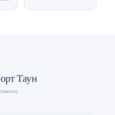
орт Таун
штовного