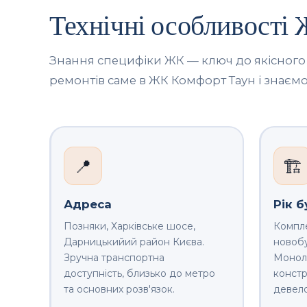
Технічні особливості
Знання специфіки ЖК — ключ до якісного
ремонтів саме в ЖК Комфорт Таун і знаємо
📍
🏗️
Адреса
Рік б
Позняки, Харківське шосе,
Компле
Дарницькийий район Києва.
новобу
Зручна транспортна
Монолі
доступність, близько до метро
констр
та основних розв'язок.
девел