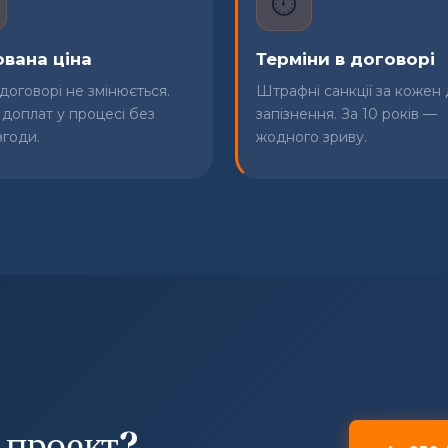
⏱️
ована ціна
Терміни в договорі
 договорі не змінюється.
Штрафні санкції за кожен
 доплат у процесі без
запізнення. За 10 років —
згоди.
жодного зриву.
 проект?