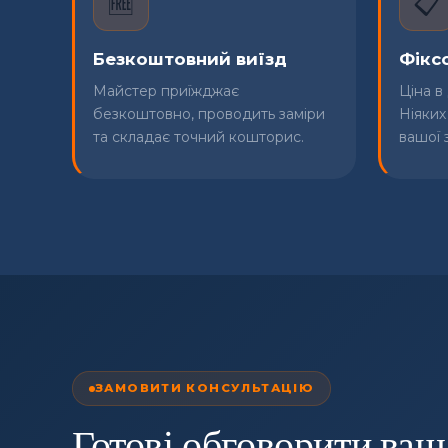
🆓
📋
Безкоштовний виїзд
Фікс
Майстер приїжджає
Ціна в
безкоштовно, проводить заміри
Ніяких
та складає точний кошторис.
вашої 
ЗАМОВИТИ КОНСУЛЬТАЦІЮ
Готові обговорити ваш