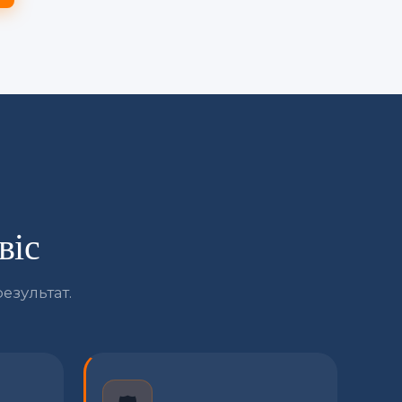
віс
езультат.