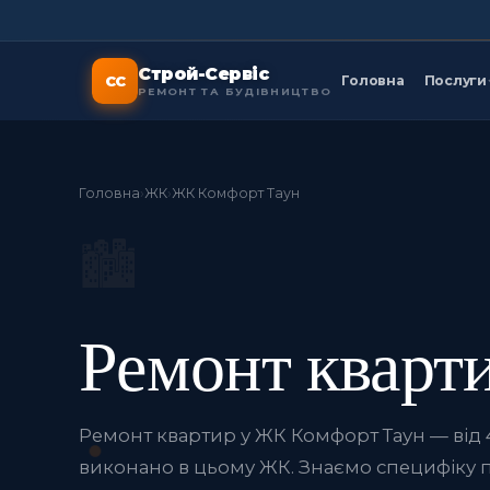
Строй-Сервіс
СС
Головна
Послуги
РЕМОНТ ТА БУДІВНИЦТВО
Головна
›
ЖК
›
ЖК Комфорт Таун
🏙️
Ремонт кварт
Ремонт квартир у ЖК Комфорт Таун — від 4 
виконано в цьому ЖК. Знаємо специфіку 