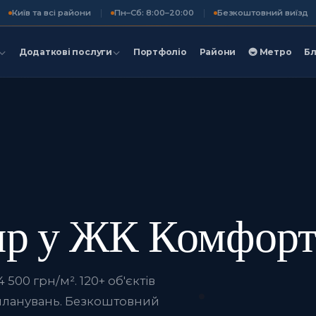
Київ та всі райони
Пн–Сб: 8:00–20:00
Безкоштовний виїзд
Додаткові послуги
Портфоліо
Райони
🚇 Метро
Бл
ир у ЖК Комфорт
500 грн/м². 120+ об'єктів
планувань. Безкоштовний