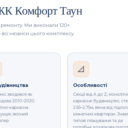
 ЖК Комфорт Таун
 ремонту. Ми виконали 120+
 всі нюанси цього комплексу.
📐
удівництва
Особливості
кс зводився як
Секції від A до Z, монолітн
дова 2010–2020.
каркасне будівництво, сте
тно-каркасна
2.65–2.75м, вікна від підлоги
укція, якісний
кімнатних квартирах. Знає
опер.
типові планування та де
потрібна додаткова підгот