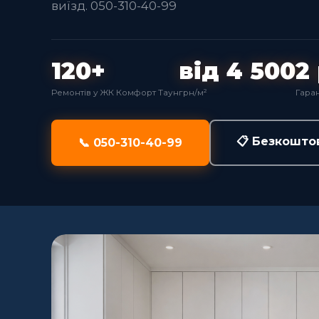
виїзд. 050-310-40-99
120+
від 4 500
2
Ремонтів у ЖК Комфорт Таун
грн/м²
Гаран
📋 Безкошто
📞 050-310-40-99