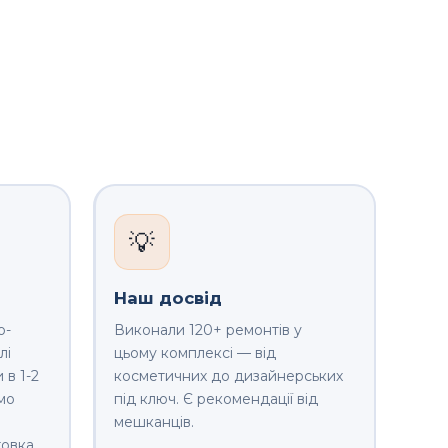
💡
Наш досвід
о-
Виконали 120+ ремонтів у
лі
цьому комплексі — від
 в 1-2
косметичних до дизайнерських
мо
під ключ. Є рекомендації від
мешканців.
овка.