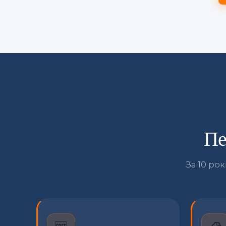
Пе
За 10 ро