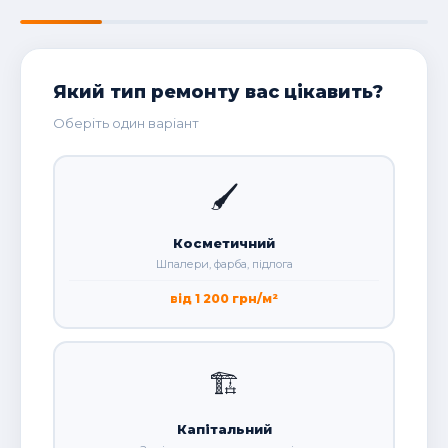
Який тип ремонту вас цікавить?
Оберіть один варіант
🖌️
Косметичний
Шпалери, фарба, підлога
від 1 200 грн/м²
🏗️
Капітальний