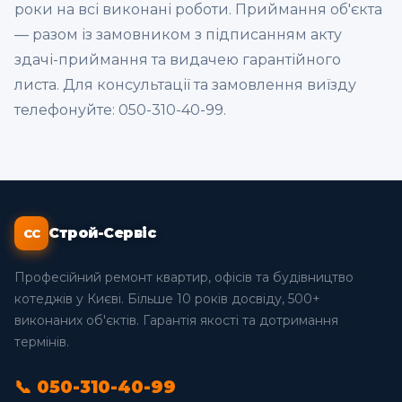
роки на всі виконані роботи. Приймання об'єкта
— разом із замовником з підписанням акту
здачі-приймання та видачею гарантійного
листа. Для консультації та замовлення виїзду
телефонуйте: 050-310-40-99.
Строй-Сервіс
СС
Професійний ремонт квартир, офісів та будівництво
котеджів у Києві. Більше 10 років досвіду, 500+
виконаних об'єктів. Гарантія якості та дотримання
термінів.
📞 050-310-40-99