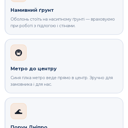
Намивний ґрунт
Оболонь стоїть на насипному ґрунті — враховуємо
при роботі з підлогою і стінами.
🚇
Метро до центру
Синя гілка метро веде прямо в центр. Зручно для
замовника і для нас.
🌊
Поруч Дніпро