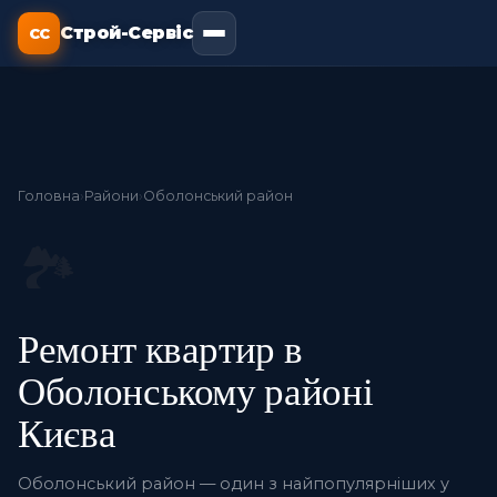
Строй-Сервіс
СС
Головна
›
Райони
›
Оболонський район
🏞️
Ремонт квартир в
Оболонському районі
Києва
Оболонський район — один з найпопулярніших у