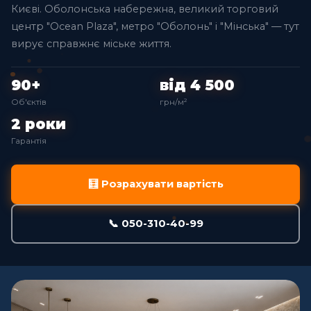
Києві. Оболонська набережна, великий торговий
центр "Ocean Plaza", метро "Оболонь" і "Мінська" — тут
вирує справжнє міське життя.
90+
від 4 500
Об'єктів
грн/м²
2 роки
Гарантія
🧮 Розрахувати вартість
📞 050-310-40-99