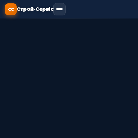
Строй-Сервіс
СС