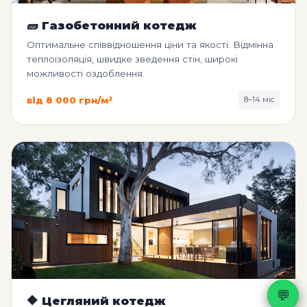
🧱 Газобетонний котедж
Оптимальне співвідношення ціни та якості. Відмінна
теплоізоляція, швидке зведення стін, широкі
можливості оздоблення.
від 8 000 грн/м²
8–14 міс
💬
💬
🔶 Цегляний котедж