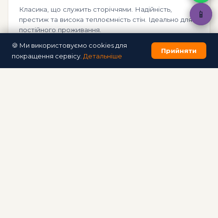
Класика, що служить сторіччями. Надійність,
📱
📱
престиж та висока теплоємність стін. Ідеально для
постійного проживання.
🍪 Ми використовуємо cookies для
від 9 500 грн/м²
12–18 міс
Прийняти
покращення сервісу.
Детальніше
🏗️ Каркасний будинок
Найшвидше будівництво. Ідеальна теплоізоляція,
сучасний вигляд, можливість будь-якого