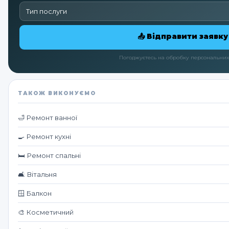
📤 Відправити заявку
Погоджуєтесь на обробку персональних
ТАКОЖ ВИКОНУЄМО
🛁 Ремонт ванної
🍳 Ремонт кухні
🛏️ Ремонт спальні
🛋️ Вітальня
🪟 Балкон
🎨 Косметичний