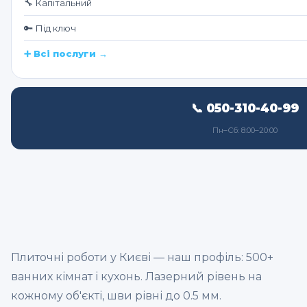
🔧 Капітальний
🔑 Під ключ
➕ Всі послуги →
📞 050-310-40-99
Пн–Сб: 8:00–20:00
Плиточні роботи у Києві — наш профіль: 500+
ванних кімнат і кухонь. Лазерний рівень на
кожному об'єкті, шви рівні до 0.5 мм.