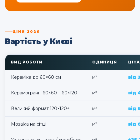
ЦІНИ 2026
Вартість у Києві
ВИД РОБОТИ
ОДИНИЦЯ
ЦІН
Кераміка до 60×60 см
м²
від 
Керамограніт 60×60 – 60×120
м²
від 
Великий формат 120×120+
м²
від 
Мозаїка на сітці
м²
від 
Укладка «ялинкою» / «ромбом»
м²
+25