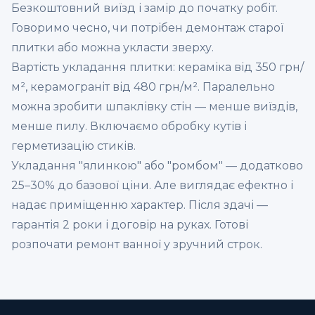
Безкоштовний виїзд і замір до початку робіт.
Говоримо чесно, чи потрібен демонтаж старої
плитки або можна укласти зверху.
Вартість
укладання плитки
: кераміка від 350 грн/
м², керамограніт від 480 грн/м². Паралельно
можна зробити
шпаклівку стін
— менше виїздів,
менше пилу. Включаємо обробку кутів і
герметизацію стиків.
Укладання "ялинкою" або "ромбом" — додатково
25–30% до базової ціни. Але виглядає ефектно і
надає приміщенню характер. Після здачі —
гарантія 2 роки і договір на руках. Готові
розпочати
ремонт ванної
у зручний строк.