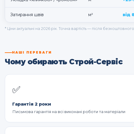
Затирання швів
м²
від 
* Ціни актуальні на 2026 рік. Точна вартість — після безкоштовног
НАШІ ПЕРЕВАГИ
Чому обирають Строй-Сервіс
✅
Гарантія 2 роки
Письмова гарантія на всі виконані роботи та матеріали