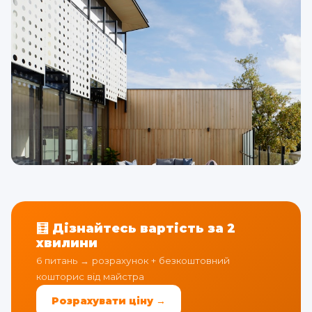
🧮 Дізнайтесь вартість за 2
хвилини
6 питань → розрахунок + безкоштовний
кошторис від майстра
Розрахувати ціну →