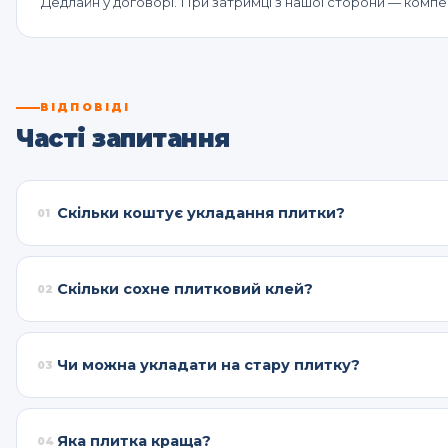
Дедлайн у договорі. При затримці з нашої сторони — компе
ВІДПОВІДІ
Часті запитання
Скільки коштує укладання плитки?
01
Кераміка — від 350 грн/м². Керамограніт — від 480. Вели
Скільки сохне плитковий клей?
02
24–48 годин. Затирку робимо через 24 год після укладки.
Чи можна укладати на стару плитку?
03
Так, якщо стара міцно тримається.
Яка плитка краща?
04